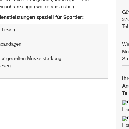
Einschränkungen weiter auszuüben.
Gü
enstleistungen speziell für Sportler:
37
Tel
rthesen
nbandagen
Wir
Mo.
ur gezielten Muskelstärkung
Sa.
hesen
Ih
An
Tel
He
Her