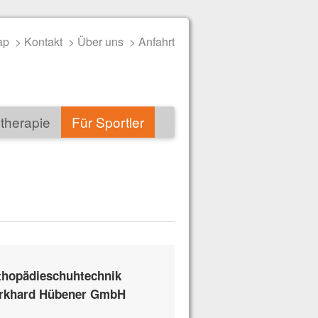
ap
> Kontakt
> Über uns
> Anfahrt
therapie
Für Sportler
thopädieschuhtechnik
rkhard Hübener GmbH