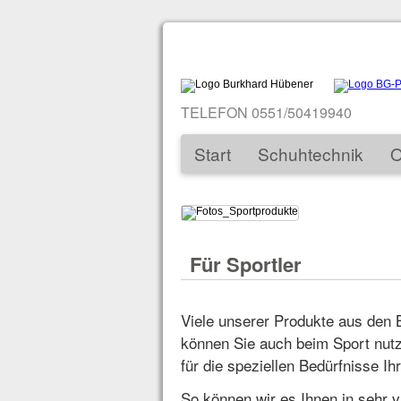
Navigation
überspringen
TELEFON 0551/50419940
Start
Schuhtechnik
O
Navigation
Überspringen
Für Sportler
Viele unserer Produkte aus den 
können Sie auch beim Sport nut
für die speziellen Bedürfnisse Ih
So können wir es Ihnen in sehr vi