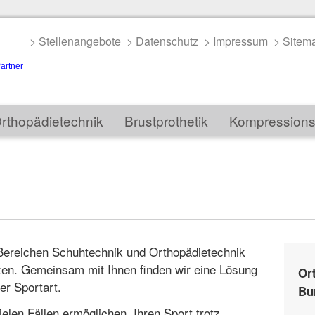
> Stellenangebote
> Datenschutz
> Impressum
> Sitem
rthopädietechnik
Brustprothetik
Kompressions
Bereichen Schuhtechnik und Orthopädietechnik
zen. Gemeinsam mit Ihnen finden wir eine Lösung
Or
rer Sportart.
Bu
elen Fällen ermöglichen, Ihren Sport trotz